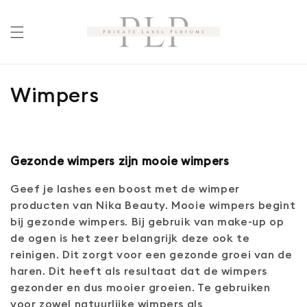
Meteen
naar de
content
C
Wimpers
o
l
Gezonde wimpers zijn mooie wimpers
l
Geef je lashes een boost met de wimper
e
producten van Nika Beauty. Mooie wimpers begint
c
bij gezonde wimpers. Bij gebruik van make-up op
de ogen is het zeer belangrijk deze ook te
t
reinigen. Dit zorgt voor een gezonde groei van de
haren. Dit heeft als resultaat dat de wimpers
i
gezonder en dus mooier groeien. Te gebruiken
voor zowel natuurlijke wimpers als